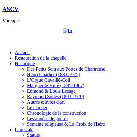
ASCV
Voreppe
Accueil
Restauration de la chapelle
Historique
Des Petits Sem aux Portes de Chartreuse
Henri Charlier (1883-1975)
L'Orgue Cavaillé-Coll
Marguerite Huré (1895-1967)
Edmond & Louis Lesage
Raymond Subes (1893-1970)
Autres œuvres d'art
Le clocher
Chronologie de la construction
Les années de guerre
Semaine religieuse & La Croix de l'Isère
L'amicale
Statuts