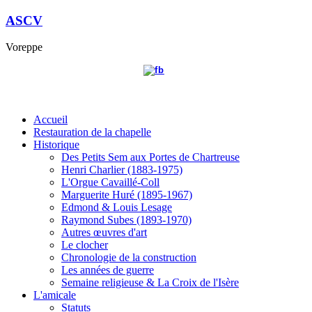
ASCV
Voreppe
Accueil
Restauration de la chapelle
Historique
Des Petits Sem aux Portes de Chartreuse
Henri Charlier (1883-1975)
L'Orgue Cavaillé-Coll
Marguerite Huré (1895-1967)
Edmond & Louis Lesage
Raymond Subes (1893-1970)
Autres œuvres d'art
Le clocher
Chronologie de la construction
Les années de guerre
Semaine religieuse & La Croix de l'Isère
L'amicale
Statuts