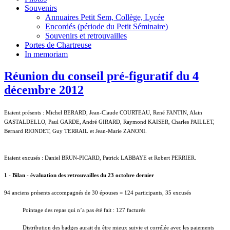
Souvenirs
Annuaires Petit Sem, Collège, Lycée
Encordés (période du Petit Séminaire)
Souvenirs et retrouvailles
Portes de Chartreuse
In memoriam
Réunion du conseil pré-figuratif du 4
décembre 2012
Etaient présents : Michel BERARD, Jean-Claude COURTEAU, René FANTIN, Alain
GASTALDELLO, Paul GARDE, André GIRARD, Raymond KAISER, Charles PAILLET,
Bernard RIONDET, Guy TERRAIL et Jean-Marie ZANONI.
Etaient excusés : Daniel BRUN-PICARD, Patrick LABBAYE et Robert PERRIER.
1 - Bilan - évaluation des retrouvailles du 23 octobre dernier
94 anciens présents accompagnés de 30 épouses = 124 participants, 35 excusés
Pointage des repas qui n’a pas été fait : 127 facturés
Distribution des badges aurait du être mieux suivie et corrélée avec les paiements