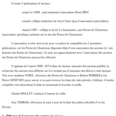
Il existe 3 générations d’anciens :
- jusqu’en 1968 : petit séminaire (association Henri BIN)
- ensuite collège institution du Sacré Cœur (pas d’association particulière)
- depuis 1983 : collège et lycée La Jacquinière, puis Portes de Chartreuse
(association spécifique présente sur le site des Portes de Chartreuse)
L’association à créer doit avoir pour vocation de rassembler les 2 premières
générations, car les Portes de Chartreuse disposent déjà d’une association des anciens (cf. site
Internet des Portes de Chartreuse). Un jour un rapprochement avec l’association des anciens
des Portes de Chartreuse pourra être effectué.
S’agissant de l’après 1968 -1974 (date du dernier annuaire des anciens publié), la
recherche des anciens sera difficile car il n’existait pas d’annuaire des élèves à cette époque.
Voir avec madame JUHEL, directrice des Portes de Chartreuse et Robert PERRIER (voir
Pierre GENEVAY) pour savoir si on peut trouver les listes de cette période. A défaut, il faudra
compléter tout doucement la liste en actionnant le bouche à oreille.
Charles PAILLET continue d’assurer la veille.
Guy TERRAIL effectuera la mise à jour de la liste des prêtres décédés d’ici fin
Février.
4 - Diffusion de l'annuaire des anciens
(fin févier)