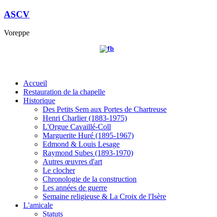
ASCV
Voreppe
Accueil
Restauration de la chapelle
Historique
Des Petits Sem aux Portes de Chartreuse
Henri Charlier (1883-1975)
L'Orgue Cavaillé-Coll
Marguerite Huré (1895-1967)
Edmond & Louis Lesage
Raymond Subes (1893-1970)
Autres œuvres d'art
Le clocher
Chronologie de la construction
Les années de guerre
Semaine religieuse & La Croix de l'Isère
L'amicale
Statuts