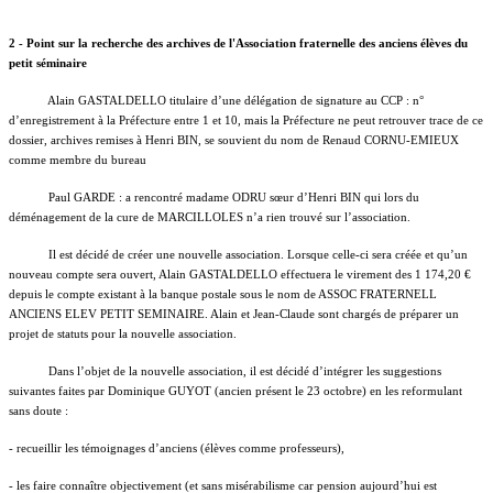
2 - Point sur la recherche des archives de l'Association fraternelle des anciens élèves du
petit séminaire
Alain GASTALDELLO titulaire d’une délégation de signature au CCP : n°
d’enregistrement à la Préfecture entre 1 et 10, mais la Préfecture ne peut retrouver trace de ce
dossier, archives remises à Henri BIN, se souvient du nom de Renaud CORNU-EMIEUX
comme membre du bureau
Paul GARDE : a rencontré madame ODRU sœur d’Henri BIN qui lors du
déménagement de la cure de MARCILLOLES n’a rien trouvé sur l’association.
Il est décidé de créer une nouvelle association. Lorsque celle-ci sera créée et qu’un
nouveau compte sera ouvert, Alain GASTALDELLO effectuera le virement des 1 174,20 €
depuis le compte existant à la banque postale sous le nom de ASSOC FRATERNELL
ANCIENS ELEV PETIT SEMINAIRE. Alain et Jean-Claude sont chargés de préparer un
projet de statuts pour la nouvelle association.
Dans l’objet de la nouvelle association, il est décidé d’intégrer les suggestions
suivantes faites par Dominique GUYOT (ancien présent le 23 octobre) en les reformulant
sans doute :
- recueillir les témoignages d’anciens (élèves comme professeurs),
- les faire connaître objectivement (et sans misérabilisme car pension aujourd’hui est