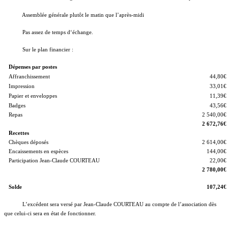
Assemblée générale plutôt le matin que l’après-midi
Pas assez de temps d‘échange.
Sur le plan financier :
Dépenses par postes
Affranchissement
44,80€
Impression
33,01€
Papier et enveloppes
11,39€
Badges
43,56€
Repas
2 540,00€
2 672,76€
Recettes
Chèques déposés
2 614,00€
Encaissements en espèces
144,00€
Participation Jean-Claude COURTEAU
22,00€
2 780,00€
Solde
107,24€
L’excédent sera versé par Jean-Claude COURTEAU au compte de l’association dès
que celui-ci sera en état de fonctionner.